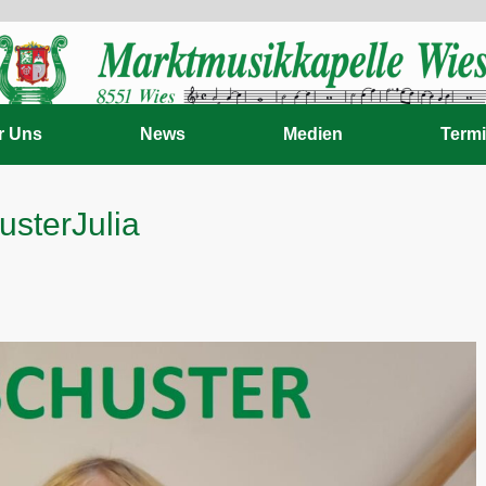
r Uns
News
Medien
Term
usterJulia