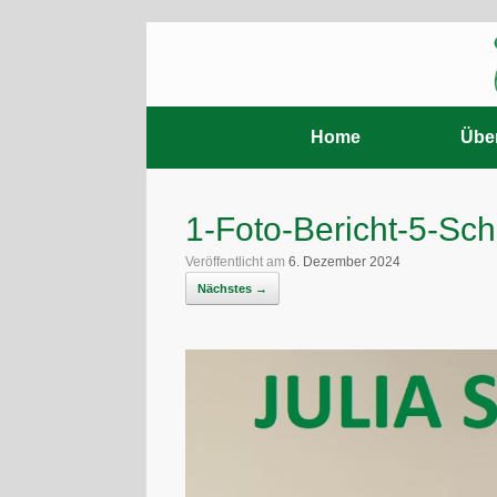
Zum
Inhalt
springen
Home
Übe
1-Foto-Bericht-5-Sch
Veröffentlicht am
6. Dezember 2024
Nächstes →