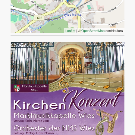
Leaflet
| ©
OpenStreetMap
contributors