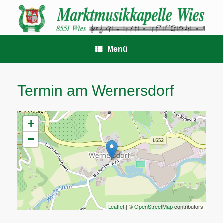
Zum
Inhalt
springen
Menü
Termin am
Wernersdorf
+
−
Leaflet
| ©
OpenStreetMap
contributors